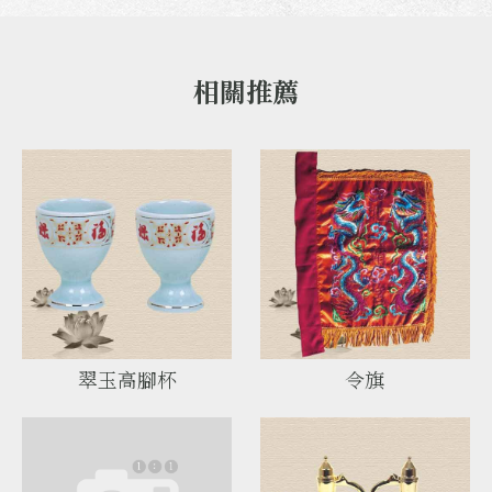
翠玉高腳杯
令旗