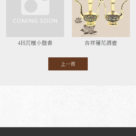
4H沉檀小盤香
吉祥蓮花酒壺
上一頁