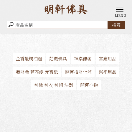
金香蠟燭油燈
莊嚴佛具
神桌佛櫥
宮廟用品
發財金 蓮花紙 元寶紙
開運招財化煞
祭祀用品
神像 神衣 神帽 法器
開運小物