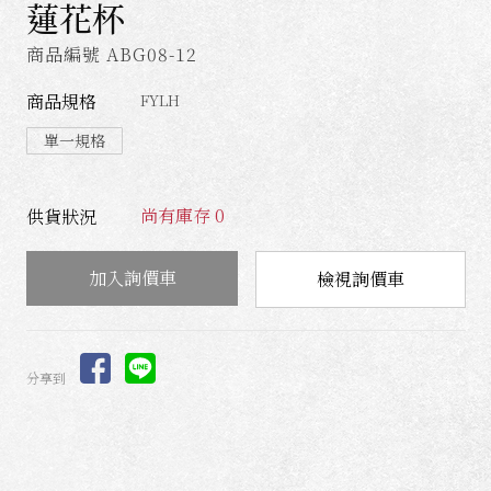
蓮花杯
商品編號 ABG08-12
商品規格
FYLH
單一規格
尚有庫存 0
供貨狀況
檢視詢價車
分享到