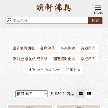
金香蠟燭油燈
莊嚴佛具
神桌佛櫥
宮廟用品
發財金 蓮花紙 元寶紙
開運招財化煞
祭祀用品
神像 神衣 神帽 法器
開運小物
共 859 件商品