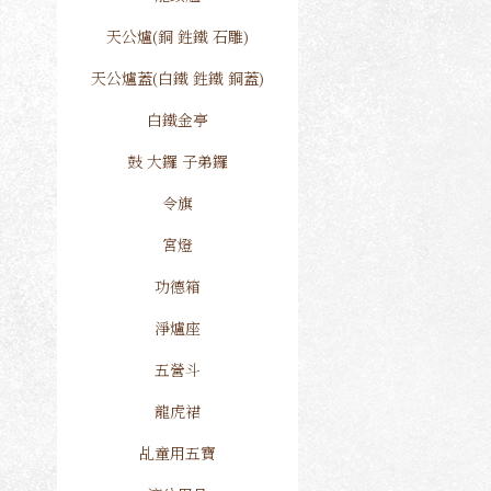
天公爐(銅 鉎鐵 石雕)
天公爐蓋(白鐵 鉎鐵 銅蓋)
白鐵金亭
鼓 大鑼 子弟鑼
令旗
宮燈
功德箱
淨爐座
五營斗
龍虎裙
乩童用五寶