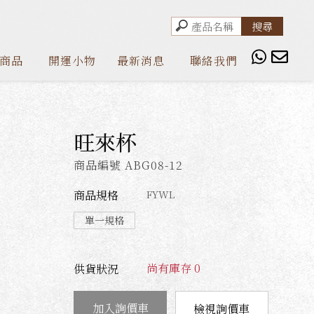
商品
開運小物
最新消息
聯絡我們
旺來杯
商品編號 ABG08-12
商品規格
FYWL
單一規格
尚有庫存 0
供貨狀況
檢視詢價車