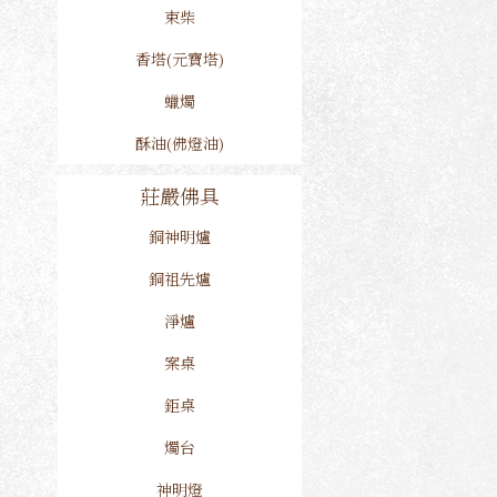
束柴
香塔(元寶塔)
蠟燭
酥油(佛燈油)
莊嚴佛具
銅神明爐
銅祖先爐
淨爐
案桌
鉅桌
燭台
神明燈