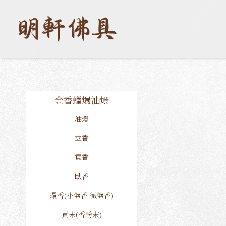
金香蠟燭油燈
油燈
立香
貢香
臥香
環香(小盤香 微盤香)
貢末(香粉末)