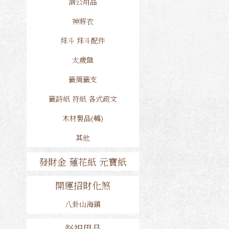
濟公用品
神將衣
拜斗 拜斗配件
太歲盤
籤筒籤支
籤詩紙 符紙 各式疏文
木材製品(轎)
其他
發財金 蓮花紙 元寶紙
開運招財化煞
八卦山海鎮
祭祀用品