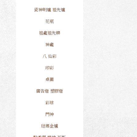
瓷神明爐 祖先爐
花瓶
祖龕祖先牌
神龕
八 仙彩
印彩
桌圍
廣告燈 塑膠燈
彩球
門神
琺瑯金爐