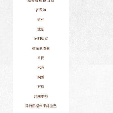
點香器 噴槍 瓦斯
香環盤
敬杯
爐墊
神明墊座
敬茶壺酒壺
香筒
木魚
銅罄
布座
蒲團棉墊
拜椅榻榻米椰絲坐墊