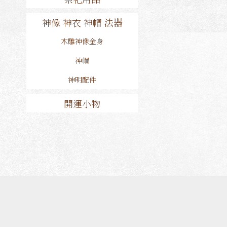
神像 神衣 神帽 法器
木雕神像金身
神帽
神明配件
開運小物