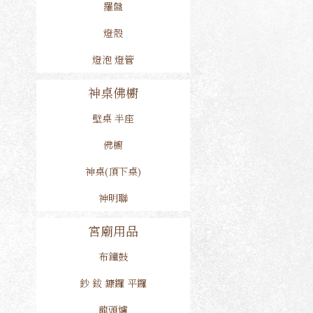
羅盤
燈殼
燈泡 燈管
神桌佛櫥
壁桌 半座
佛櫥
神桌(頂下桌)
神明聯
宮廟用品
布鐘鼓
鈔 鈸 鏮鑼 平鑼
龍頭爐