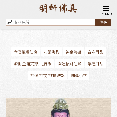
金香蠟燭油燈
莊嚴佛具
神桌佛櫥
宮廟用品
發財金 蓮花紙 元寶紙
開運招財化煞
祭祀用品
神像 神衣 神帽 法器
開運小物