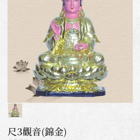
尺3觀音(錦金)