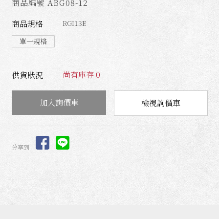
商品編號 ABG08-12
商品規格
RGI13E
單一規格
尚有庫存 0
供貨狀況
檢視詢價車
分享到