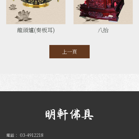
龍頭爐(奏板耳)
八抬
上一頁
03-4912218