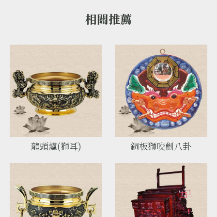
龍頭爐(獅耳)
銅板獅咬劍八卦